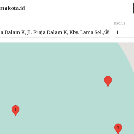
enakota.id
Radius
1
1
1