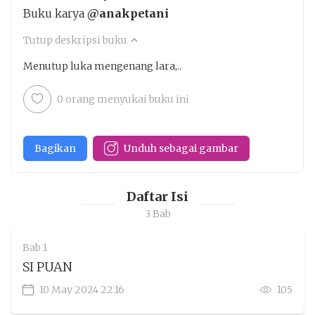
Buku karya
@anakpetani
Tutup deskripsi buku
Menutup luka mengenang lara,..
@anakpetani
0 orang menyukai buku ini
Bagikan
Unduh sebagai gambar
Keluar
Unduh
Penakota.id
Daftar Isi
3 Bab
Bab 1
SI PUAN
10 May 2024 22:16
105