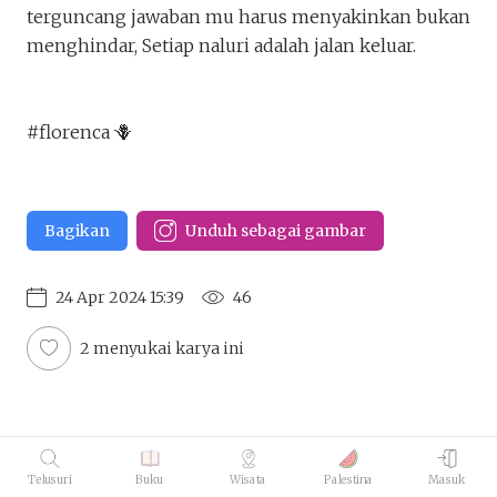
terguncang jawaban mu harus menyakinkan bukan
menghindar, Setiap naluri adalah jalan keluar.
#florenca 🪻
Bagikan
Unduh sebagai gambar
24 Apr 2024 15:39
46
2 menyukai karya ini
Telusuri
Buku
Wisata
Palestina
Masuk