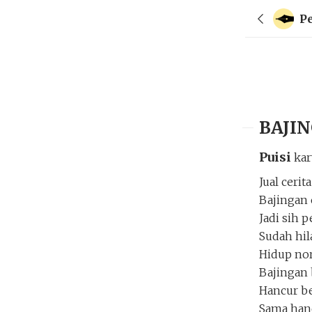
P
BAJI
Puisi
ka
Jual cerit
Bajingan 
Jadi sih 
Sudah hil
Hidup nor
Bajingan 
Hancur b
Sama han