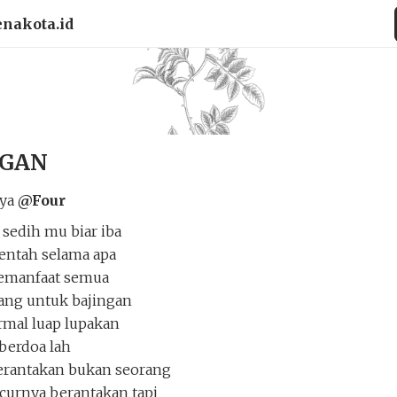
enakota.id
NGAN
rya
@Four
a sedih mu biar iba
entah selama apa
pemanfaat semua
ang untuk bajingan
mal luap lupakan
berdoa lah
erantakan bukan seorang
curnya berantakan tapi