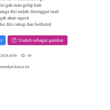
iri gak mau gelap hati
 harga diri sudah direnggut mati
gak akan ngerti
ur diri cukup dan berhenti
Keluar
Unduh
n
Unduh sebagai gambar
2024 14:59
49
enyukai karya ini