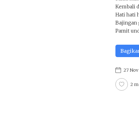
BAJINGAN
Kembali d
Four
Hati hati
Penakota.id
Bajingan 
Pamit und
Bagika
27 Nov 
2 m