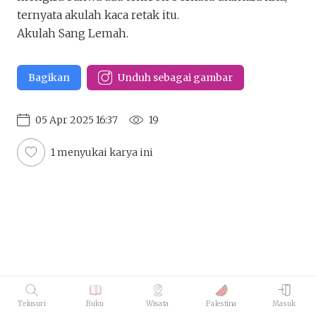
Pulanglah dariku
ternyata akulah kaca retak itu.
Pahanggati
Akulah Sang Lemah.
Keluar
Unduh
Penakota.id
Bagikan
Unduh sebagai gambar
05 Apr 2025 16:37
19
1 menyukai karya ini
Telusuri
Buku
Wisata
Palestina
Masuk