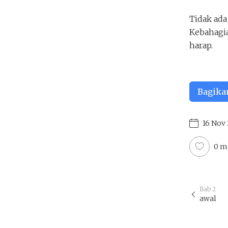
Tidak ada
Kebahagi
harap.
Bagika
16 Nov
0 m
Bab 2
awal