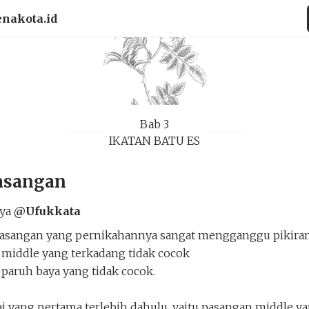
enakota.id
Bab 3
IKATAN BATU ES
asangan
rya
@Ufukkata
pasangan yang pernikahannya sangat mengganggu pikira
middle yang terkadang tidak cocok
paruh baya yang tidak cocok.
i yang pertama terlebih dahulu, yaitu pasangan middle y