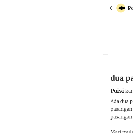
P
dua p
Puisi
ka
Ada dua 
pasangan 
pasangan 
Mari mula