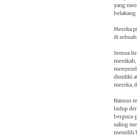
yang mere
belakang 
Mereka pi
di sebuah
Semua li
menikah,
menyembu
dimiliki 
mereka, d
Namun te
hidup den
berpura-p
saling me
memilih b