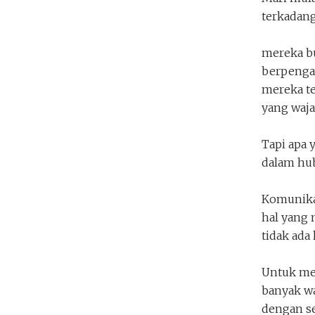
dua pasangan
terkadang
Ufukkata
Penakota.id
mereka b
berpenga
mereka te
yang waja
Tapi apa 
dalam hu
Komunikas
hal yang 
tidak ada
Untuk me
banyak wa
dengan s