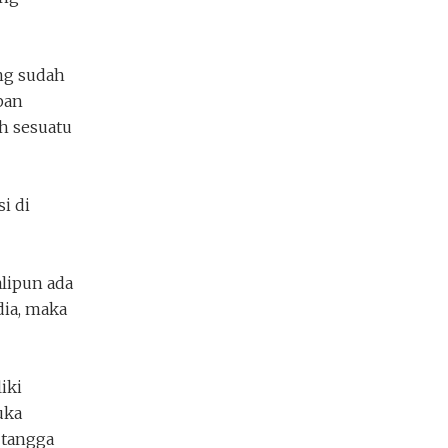
ng sudah
pan
ah sesuatu
i di
alipun ada
dia, maka
iki
uka
 tangga