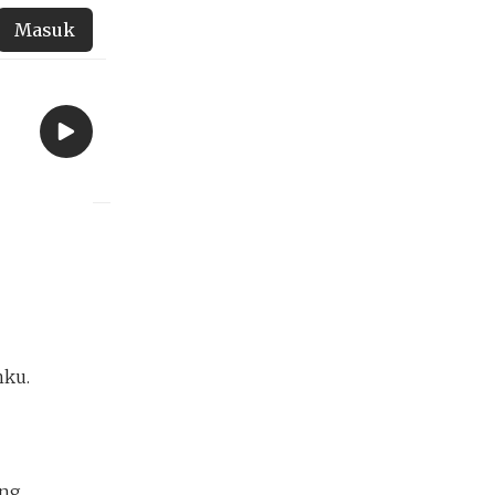
Masuk
nku.
ang