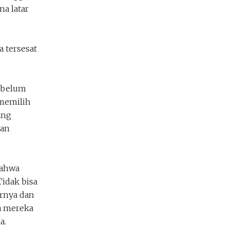
a latar
a tersesat
sebelum
 memilih
ang
han
bahwa
Tidak bisa
urnya dan
a mereka
a.