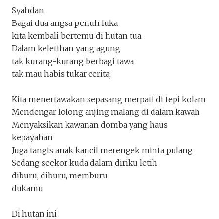
Aktor Dalam Cerita Tokabuk
Syahdan
aldyalmahfudzi
Bagai dua angsa penuh luka
Penakota.id
kita kembali bertemu di hutan tua
Dalam keletihan yang agung
tak kurang-kurang berbagi tawa
tak mau habis tukar cerita;
Kita menertawakan sepasang merpati di tepi kolam
Mendengar lolong anjing malang di dalam kawah
Menyaksikan kawanan domba yang haus
kepayahan
Juga tangis anak kancil merengek minta pulang
Sedang seekor kuda dalam diriku letih
diburu, diburu, memburu
dukamu
Di hutan ini