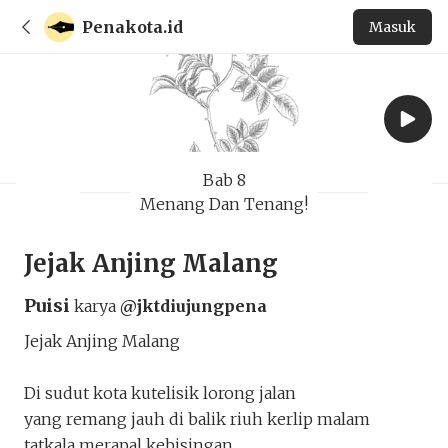
Penakota.id
Masuk
Bab 8
Menang Dan Tenang!
Jejak Anjing Malang
Puisi
karya
@jktdiujungpena
Jejak Anjing Malang
Di sudut kota kutelisik lorong jalan
yang remang jauh di balik riuh kerlip malam
tatkala merapal kebisingan