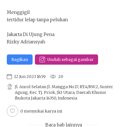
Menggigil
tertidur lelap tanpa pelukan
Jakarta Di Ujung Pena
Rizky Adriansyah
Bagikan
Unduh sebagai gambar
12 Jun 2023 16:59
20
Jl. Ancol Selatan Jl. Mangga No.17, RT.4/RW.2, Sunter
Agung, Kec. Tj. Priok, Jkt Utara, Daerah Khusus
Ibukota Jakarta 14350, Indonesia
0 menyukai karya ini
Baca bab lainnya