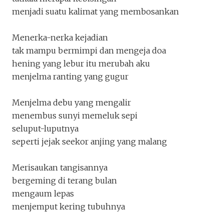
Jejak Anjing Malang
menjadi suatu kalimat yang membosankan
jktdiujungpena
Penakota.id
Menerka-nerka kejadian
tak mampu bermimpi dan mengeja doa
hening yang lebur itu merubah aku
menjelma ranting yang gugur
Menjelma debu yang mengalir
menembus sunyi memeluk sepi
seluput-luputnya
seperti jejak seekor anjing yang malang
Merisaukan tangisannya
bergeming di terang bulan
Keluar
Unduh
mengaum lepas
menjemput kering tubuhnya