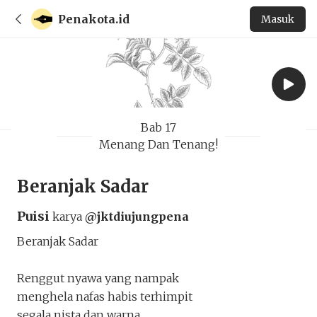
Penakota.id
Masuk
Bab 17
Menang Dan Tenang!
Beranjak Sadar
Puisi
karya
@jktdiujungpena
Beranjak Sadar
Renggut nyawa yang nampak
menghela nafas habis terhimpit
segala nista dan warna