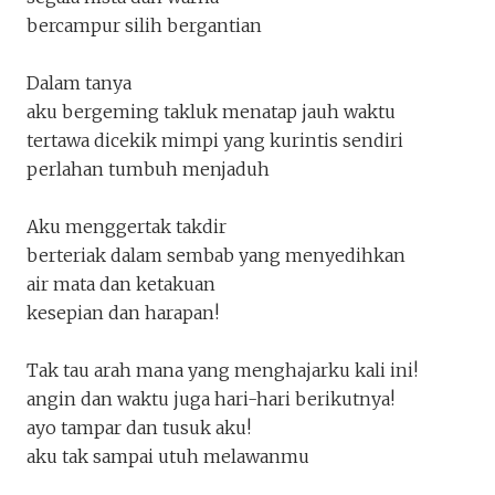
Beranjak Sadar
bercampur silih bergantian
jktdiujungpena
Penakota.id
Dalam tanya
aku bergeming takluk menatap jauh waktu
tertawa dicekik mimpi yang kurintis sendiri
perlahan tumbuh menjaduh
Aku menggertak takdir
berteriak dalam sembab yang menyedihkan
air mata dan ketakuan
kesepian dan harapan!
Tak tau arah mana yang menghajarku kali ini!
Keluar
Unduh
angin dan waktu juga hari-hari berikutnya!
ayo tampar dan tusuk aku!
aku tak sampai utuh melawanmu