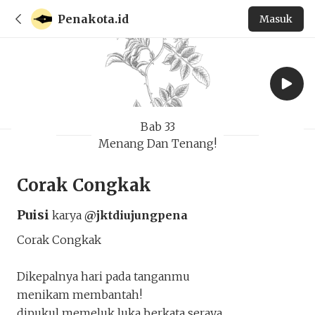
Penakota.id
Masuk
Bab 33
Menang Dan Tenang!
Corak Congkak
Puisi
karya
@jktdiujungpena
Corak Congkak
Dikepalnya hari pada tanganmu
menikam membantah!
dipukul memeluk luka berkata seraya