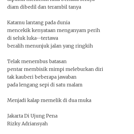
Corak Congkak
diam dibedil dan terambil tanya
jktdiujungpena
Penakota.id
Katamu lantang pada dunia
mencekik kenyataan menganyam perih
di seluk luka--tertawa
beralih menunjuk jalan yang ringkih
Telak menembus batasan
pentar membisik mimpi meleburkan diri
tak kauberi beberapa jawaban
Keluar
Unduh
pada lengang sepi di satu malam
Menjadi kalap memelik di dua muka
Jakarta Di Ujung Pena
Rizky Adriansyah