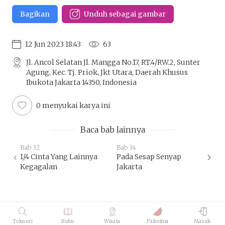
Bagikan
Unduh sebagai gambar
12 Jun 2023 18:43
63
Jl. Ancol Selatan Jl. Mangga No.17, RT.4/RW.2, Sunter
Agung, Kec. Tj. Priok, Jkt Utara, Daerah Khusus
Ibukota Jakarta 14350, Indonesia
0 menyukai karya ini
Baca bab lainnya
Bab 32
Bab 34
1/4 Cinta Yang Lainnya
Pada Sesap Senyap
Kegagalan
Jakarta
Telusuri
Buku
Wisata
Palestina
Masuk