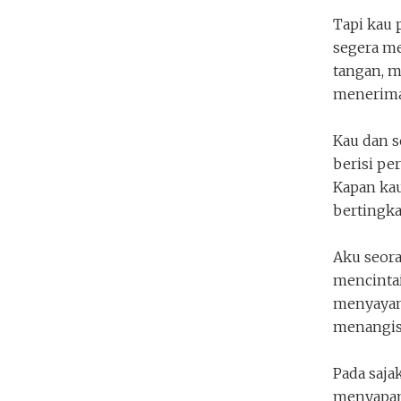
Futuristik
Tapi kau
umiradawiyah
segera m
tangan, m
Penakota.id
menerima 
Kau dan 
berisi pe
Kapan ka
bertingka
Aku seora
mencinta
menyayan
menangis
Pada saja
menyapamu