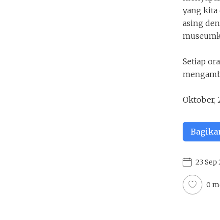
yang kita
asing den
museumk
Setiap o
mengambi
Oktober, 
Bagika
23 Sep 
0 m