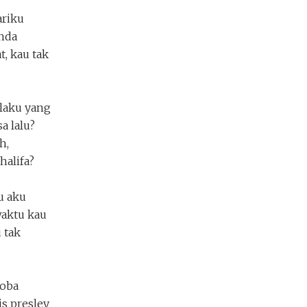
ariku
nda
, kau tak
laku yang
a lalu?
h,
halifa?
u aku
aktu kau
 tak
coba
s presley