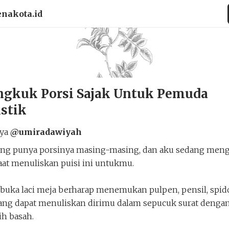
enakota.id
gkuk Porsi Sajak Untuk Pemuda
istik
rya
@umiradawiyah
rang punya porsinya masing-masing, dan aku sedang men
aat menuliskan puisi ini untukmu.
ka laci meja berharap menemukan pulpen, pensil, spido
yang dapat menuliskan dirimu dalam sepucuk surat denga
h basah.
muda