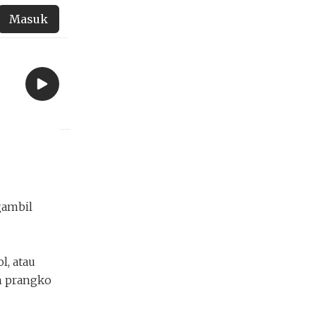
Masuk
gambil
l, atau
n prangko