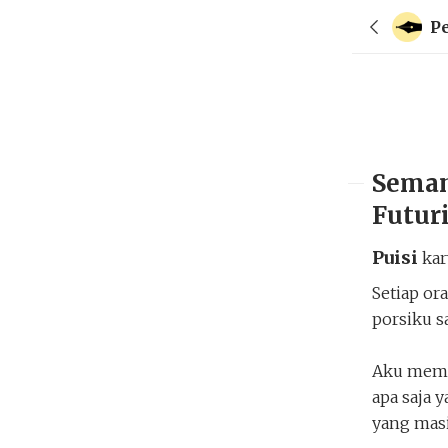
P
Seman
Futur
Puisi
ka
Setiap o
porsiku s
Aku membu
apa saja 
yang masi
Semangkuk Porsi Sajak Untuk Pe