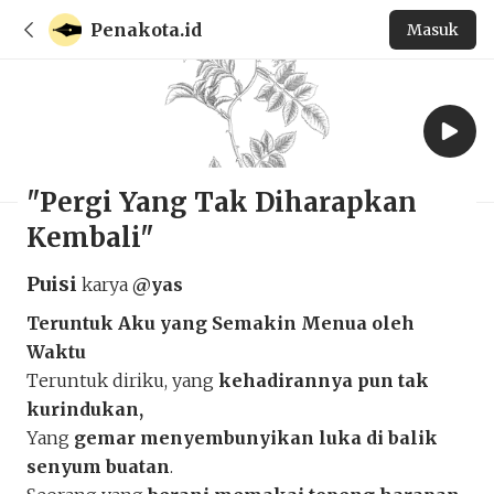
Penakota.id
Masuk
"Pergi Yang Tak Diharapkan
Kembali"
Puisi
karya
@yas
Teruntuk Aku yang Semakin Menua oleh
Waktu
Teruntuk diriku, yang
kehadirannya pun tak
kurindukan,
Yang
gemar menyembunyikan luka di balik
senyum buatan
.