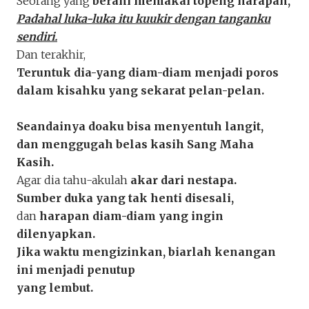
Seorang yang
berani memakai topeng harapan,
"Pergi Yang Tak Diharapkan Kem
Padahal luka-luka itu kuukir dengan tanganku
yas
sendiri.
Penakota.id
Dan terakhir,
Teruntuk dia-yang diam-diam menjadi poros
dalam kisahku yang sekarat pelan-pelan.
Seandainya doaku bisa menyentuh langit,
dan menggugah belas kasih Sang Maha
Kasih.
Agar dia tahu-akulah
akar dari nestapa.
Sumber duka yang tak henti disesali,
dan
harapan diam-diam yang ingin
dilenyapkan.
Jika waktu mengizinkan, biarlah kenangan
ini menjadi penutup
yang lembut.