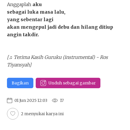
Anggaplah
aku
sebagai luka masa lalu,
yang
sebentar lagi
akan mengepul jadi debu dan hilang ditiup
angin takdir.
[
♫
Terima Kasih Guruku (instrumental) - Ros
Tiyansyah]
Bagikan
Unduh sebagai gambar
01 Jun 2025 12:03
17
2 menyukai karya ini