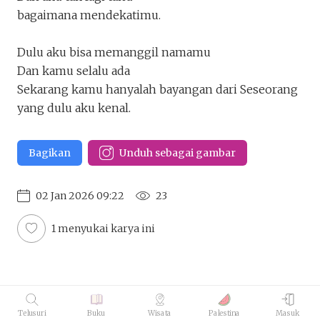
Dulu
bagaimana mendekatimu.
zahirah_
Keluar
Unduh
Penakota.id
Dulu aku bisa memanggil namamu
Dan kamu selalu ada
Sekarang kamu hanyalah bayangan dari Seseorang
yang dulu aku kenal.
Bagikan
Unduh sebagai gambar
02 Jan 2026 09:22
23
1 menyukai karya ini
Telusuri
Buku
Wisata
Palestina
Masuk