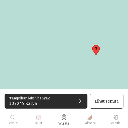
3
3
3
Tampilkan lebih banyak
Lihat semua
30 / 245 Karya
Telusuri
Buku
Palestina
Masuk
Wisata