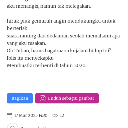
Terhenti di 2020
aku menangis, namun tak melegakan.
debbymarisca
Penakota.id
hiruk piuk gemuruh angin mendukungku untuk
berteriak.
Keluar
Unduh
suara ranting dan dedaunan seolah memahami apa
yang aku rasakan.
Oh Tuhan, harus bagaimana kujalani hidup ini?
Iblis itu menyekapku.
Membuatku terhenti di tahun 2020.
Bagikan
Unduh sebagai gambar
17 Mar 2025 14:30
12