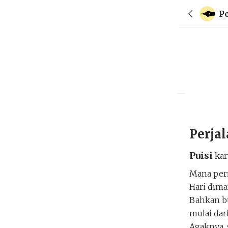
P
Perjal
Puisi
ka
Mana pern
Hari dima
Bahkan bu
mulai dar
Agaknya, 