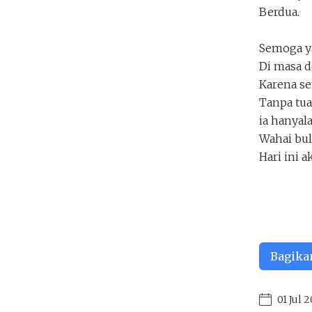
Berdua.
Semoga ya
Di masa 
Karena 
Tanpa tua
ia hanyal
Wahai bula
Hari ini 
Bagika
01 Jul 