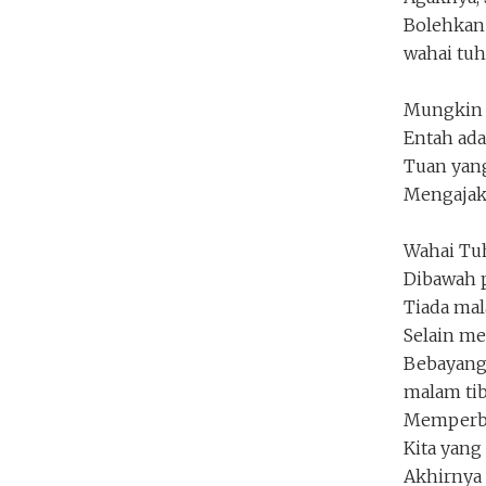
Perjalanan di Bulan Juli
Bolehkan
firliaksara
wahai tuh
Penakota.id
Mungkin p
Entah ada
Tuan yang
Mengajak
Wahai Tu
Dibawah p
Tiada mal
Selain me
Bebayanga
malam ti
Memperbi
Kita yang
Akhirnya s