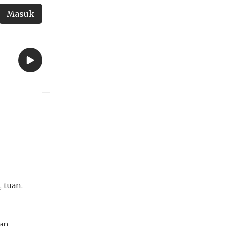
Masuk
 tuan.
an.