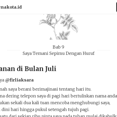
enakota.id
Bab 9
Saya Temani Sepimu Dengan Huruf
anan di Bulan Juli
rya
@firliaksara
ah saya berani berimajinasi tentang hari itu.
na dering telepon saya di pagi hari bertuliskan nama anda,
kan sekali dua kali tuan mencoba menghubungi saya,
i dini hari hingga pukul setengah tujuh pagi.
satu dari sekian ribu pinta saya pada tuhan mulai dikabulk