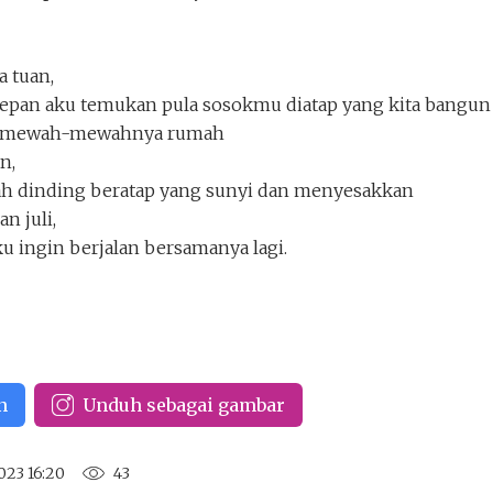
 tuan,
depan aku temukan pula sosokmu diatap yang kita bangu
semewah-mewahnya rumah
n,
ah dinding beratap yang sunyi dan menyesakkan
n juli,
aku ingin berjalan bersamanya lagi.
n
Unduh sebagai gambar
2023 16:20
43