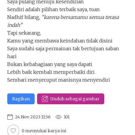
Saya pulang menuju kesendirian
Pulang Sendiri
Sendiri adalah pilihan terbaik saya, tuan
firliaksara
Nadhif bilang,
"karena bersamamu semua terasa
Penakota.id
indah"
Tapi sekarang,
Keluar
Unduh
Kamu yang membawa keindahan tidak disini
Saya sudahi saja permainan tak bertujuan saban
hari
Bukan kebahagiaan yang saya dapati
Lebih baik kembali memperbaiki diri
Sembari menyeruput manisnya menyendiri
Bagikan
Unduh sebagai gambar
24 Nov 2023 11:56
101
0 menyukai karya ini