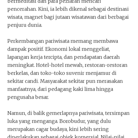
bermeditasi dan para peziarah mencari
Borobudur, Antara Wisata dan 
pencerahan. Kini, ia lebih dikenal sebagai destinasi
indradmwf
wisata, magnet bagi jutaan wisatawan dari berbagai
Penakota.id
penjuru dunia.
Perkembangan pariwisata memang membawa
dampak positif. Ekonomi lokal menggeliat,
lapangan kerja tercipta, dan pendapatan daerah
meningkat. Hotel-hotel mewah, restoran-restoran
berkelas, dan toko-toko suvenir menjamur di
sekitar candi. Masyarakat sekitar pun merasakan
manfaatnya, dari pedagang kaki lima hingga
pengusaha besar.
Namun, di balik gemerlapnya pariwisata, tersimpan
luka yang menganga. Borobudur, yang dulu
merupakan cagar budaya, kini lebih sering
diperlakukan sebagai objek komersial. Nilai-nilai