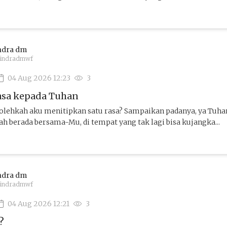
ndra dm
indradmwf
04 Aug 2026 12:23
3
asa kepada Tuhan
Bolehkah aku menitipkan satu rasa? Sampaikan padanya, ya Tuhan
elah berada bersama-Mu, di tempat yang tak lagi bisa kujangka...
ndra dm
indradmwf
04 Aug 2026 12:21
3
?