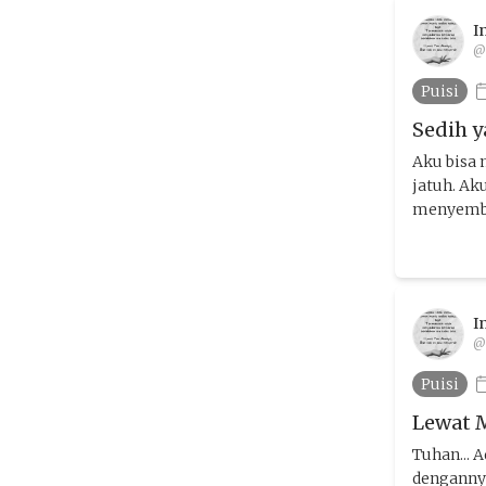
I
@
Puisi
Sedih y
Aku bisa
jatuh. Ak
menyembu
I
@
Puisi
Lewat 
Tuhan... 
dengannya