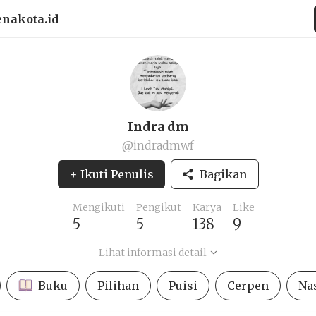
enakota.id
Indra dm
@indradmwf
+ Ikuti Penulis
Bagikan
Mengikuti
Pengikut
Karya
Like
5
5
138
9
Lihat informasi detail
Buku
Pilihan
Puisi
Cerpen
Na