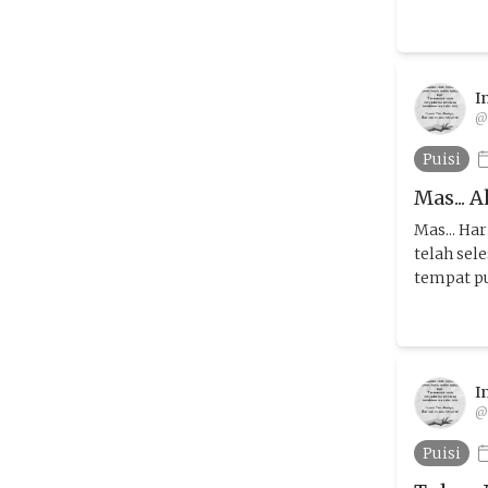
I
@
Puisi
Mas... 
Mas... Ha
telah se
tempat pu
I
@
Puisi