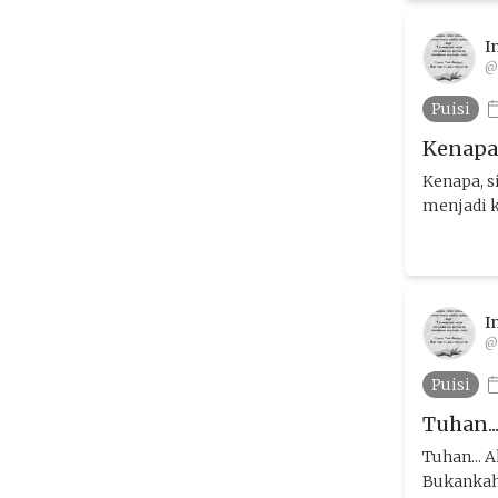
I
@
Puisi
Kenapa, 
Kenapa, s
menjadi k
I
@
Puisi
Tuhan..
Tuhan... 
Bukankah 