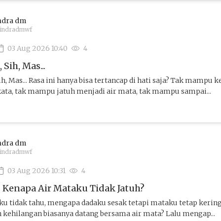
ndra dm
indradmwf
03 Aug 2026 10:40
4
Sih, Mas...
ih, Mas... Rasa ini hanya bisa tertancap di hati saja? Tak mampu k
ata, tak mampu jatuh menjadi air mata, tak mampu sampai...
ndra dm
indradmwf
03 Aug 2026 10:31
4
. Kenapa Air Mataku Tidak Jatuh?
Aku tidak tahu, mengapa dadaku sesak tetapi mataku tetap kering
kehilangan biasanya datang bersama air mata? Lalu mengap...