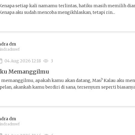
 Kenapa setiap kali namamu terlintas, hatiku masih memilih di
 Kenapa aku sudah mencoba mengikhlaskan, tetapi rin...
ndra dm
indradmwf
04 Aug 2026 12:18
3
Aku Memanggilmu
u memanggilmu, apakah kamu akan datang, Mas? Kalau aku men
lan, akankah kamu berdiri di sana, tersenyum seperti biasanya?
ndra dm
indradmwf