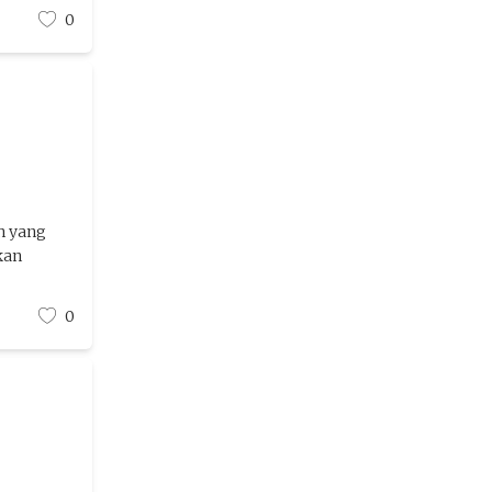
0
h yang
kan
0