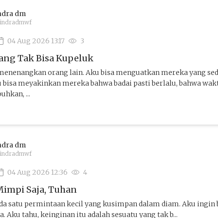
ndra dm
indradmwf
04 Aug 2026 13:17
3
ang Tak Bisa Kupeluk
 menenangkan orang lain. Aku bisa menguatkan mereka yang se
u bisa meyakinkan mereka bahwa badai pasti berlalu, bahwa wak
hkan, ...
ndra dm
indradmwf
04 Aug 2026 12:36
4
Mimpi Saja, Tuhan
Ada satu permintaan kecil yang kusimpan dalam diam. Aku ingin
. Aku tahu, keinginan itu adalah sesuatu yang tak b...