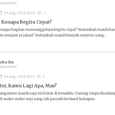
indradmwf
03 Aug 2026 14:29
3
. Kenapa Begitu Cepat?
 Kenapa Engkau memanggilnya begitu cepat? Bukankah masih ban
m sempat ia jalani? Bukankah masih banyak senyum yang...
ndra dm
indradmwf
03 Aug 2026 11:23
5
ni, Kamu Lagi Apa, Mas?
yanganmu masih saja terlintas di benakku. Datang tanpa diundang
i sudut-sudut sepi yang tak pernah berhasil kuhapus.