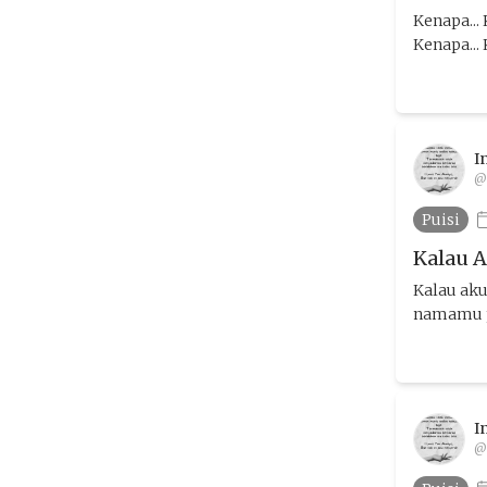
Kenapa...
Kenapa...
I
@
Puisi
Kalau 
Kalau ak
namamu pe
I
@