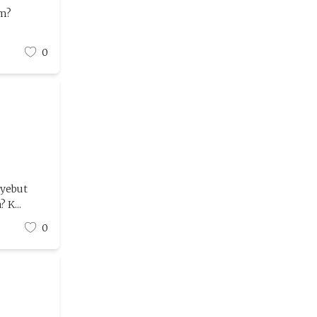
am?
0
yebut
 K...
0