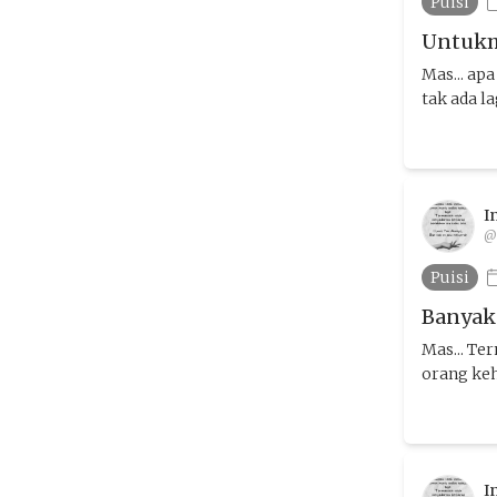
Puisi
Untukm
Mas... ap
tak ada la
I
@
Puisi
Banyak 
Mas... Te
orang keh
I