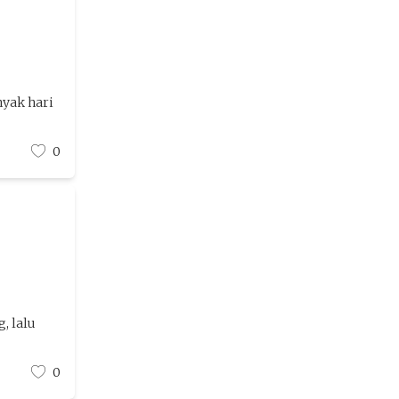
yak hari
0
, lalu
0