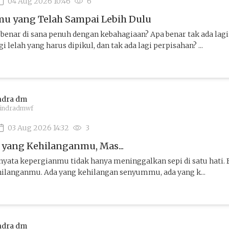
04 Aug 2026 10:46
6
u yang Telah Sampai Lebih Dulu
a benar di sana penuh dengan kebahagiaan? Apa benar tak ada lagi
gi lelah yang harus dipikul, dan tak ada lagi perpisahan? ...
ndra dm
indradmwf
03 Aug 2026 14:32
3
yang Kehilanganmu, Mas...
rnyata kepergianmu tidak hanya meninggalkan sepi di satu hati.
ilanganmu. Ada yang kehilangan senyummu, ada yang k...
ndra dm