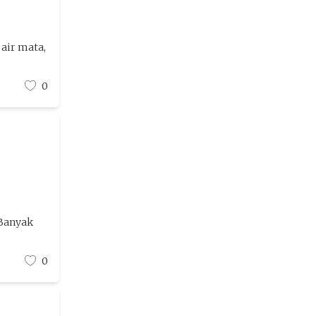
 air mata,
0
 Banyak
0