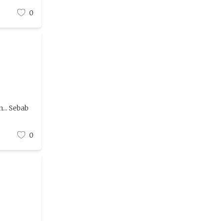
0
... Sebab
0