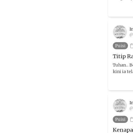
I
@
Puisi
Titip R
Tuhan... 
kini ia t
I
@
Puisi
Kenapa