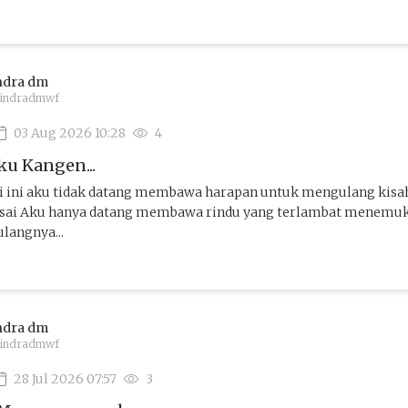
ndra dm
indradmwf
03 Aug 2026 10:28
4
Aku Kangen...
ri ini aku tidak datang membawa harapan untuk mengulang kisa
lesai Aku hanya datang membawa rindu yang terlambat menemu
langnya...
ndra dm
indradmwf
28 Jul 2026 07:57
3