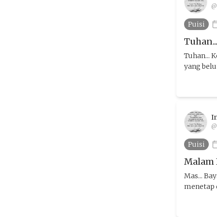
@
Puisi
Tuhan..
Tuhan...
yang belu
I
@
Puisi
Malam I
Mas... Ba
menetap d