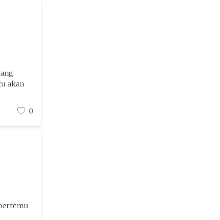
dang
tu akan
0
 bertemu