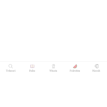
Telusuri
Buku
Wisata
Palestina
Masuk
Pengikut
Mengikuti
Foto Profile