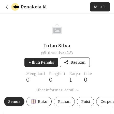
Penakota.id
Masuk
Intan Silva
@intansilva3425
+ Ikuti Penulis
Bagikan
Mengikuti
Pengikut
Karya
Like
0
0
1
0
Lihat informasi detail
Semua
Buku
Pilihan
Puisi
Cerpen