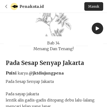
Penakota.id
Masuk
Bab 34
Menang Dan Tenang!
Pada Sesap Senyap Jakarta
Puisi
karya
@jktdiujungpena
Pada Sesap Senyap Jakarta
Pada sayap jakarta
lentik alis gadis-gadis ditopang debu lalu-lalang
mencari lelap yang lapar