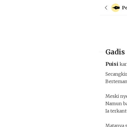
P
Gadis
Puisi
ka
Secangkir
Bertemank
Meski nye
Namun bag
Ia terkant
Matanya s