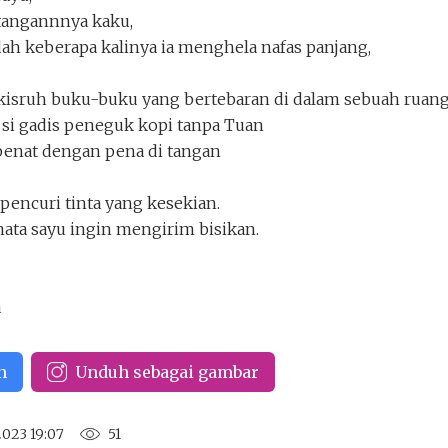
tangannnya kaku,
ah keberapa kalinya ia menghela nafas panjang,
isruh buku-buku yang bertebaran di dalam sebuah ruang
 si gadis peneguk kopi tanpa Tuan
Keluar
Unduh
penat dengan pena di tangan
 pencuri tinta yang kesekian.
ta sayu ingin mengirim bisikan.
a
n
Unduh sebagai gambar
2023 19:07
51