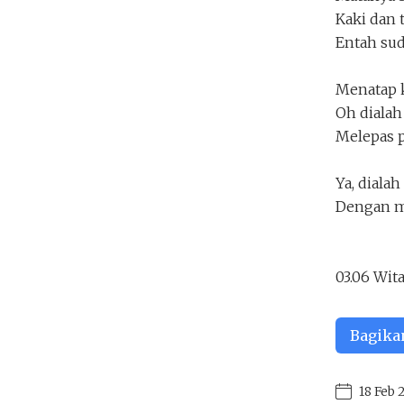
Gadis Peneguk Kopi
Kaki dan 
rainysenja
Entah sud
Penakota.id
Menatap k
Oh dialah
Melepas 
Ya, dialah
Dengan ma
03.06 Wit
Bagika
18 Feb 