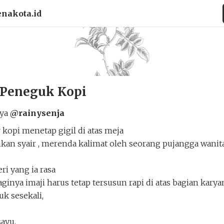
enakota.id
 Peneguk Kopi
rya
@rainysenja
 kopi menetap gigil di atas meja
an syair , merenda kalimat oleh seorang pujangga wanita
ri yang ia rasa
inya imaji harus tetap tersusun rapi di atas bagian karya
uk sesekali,
ayu,