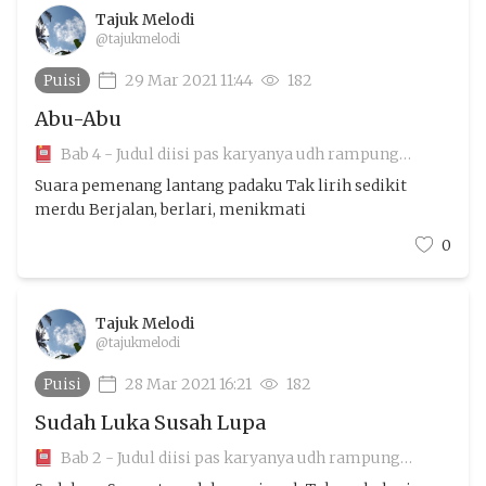
Tajuk Melodi
@tajukmelodi
Puisi
29 Mar 2021 11:44
182
Abu-Abu
Bab 4 - Judul diisi pas karyanya udh rampung
aamiin
Suara pemenang lantang padaku Tak lirih sedikit
merdu Berjalan, berlari, menikmati
0
Tajuk Melodi
@tajukmelodi
Puisi
28 Mar 2021 16:21
182
Sudah Luka Susah Lupa
Bab 2 - Judul diisi pas karyanya udh rampung
aamiin