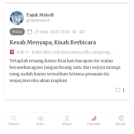
Tajuk Melodi
@tajukmelodi
Puisi
25 Mar 2021 21:49
187
Kesah Menyapa, Kisah Berbicara
Bab 3 - Judul diisi pas karyanya udh rampung
aamiin
Tetaplah tenang,kamu Biarkan harapan itu walau
beranekaragam Jangan buang satu dari sejuta mimpi
yang sudah kamu sematkan Selama pesanan itu
wajar,mereka akan siapkan
1
Telusuri
Buku
Wisata
Palestina
Masuk