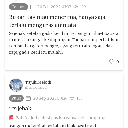
Cerpen
20 Feb 2022 03:37
112
Bukan tak mau menerima, hanya saja
terlalu menguras air mata
Sejenak, setelah gadis kecil itu terbangun tiba-tiba saja
ia merasa sangat kebingungan. Tanpa memperhatikan
rambut bergelombangnya yang terurai sangat tidak
rapi, gadis kecil itu malah l...
0
Tajuk Melodi
@tajukmelodi
Puisi
20 Sep 2021 09:24
135
Terjebak
Bab 6 - Judul diisi pas karyanya udh rampung
aamiin
Tangan melambai perlahan tidak pasti Kaki