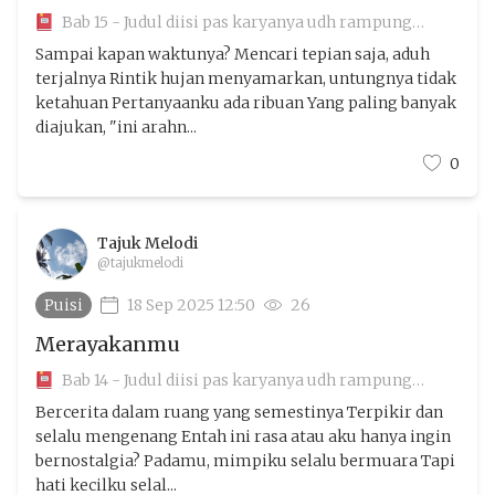
Bab 15 - Judul diisi pas karyanya udh rampung
aamiin
Sampai kapan waktunya? Mencari tepian saja, aduh
terjalnya Rintik hujan menyamarkan, untungnya tidak
ketahuan Pertanyaanku ada ribuan Yang paling banyak
diajukan, "ini arahn...
0
Tajuk Melodi
@tajukmelodi
Puisi
18 Sep 2025 12:50
26
Merayakanmu
Bab 14 - Judul diisi pas karyanya udh rampung
aamiin
Bercerita dalam ruang yang semestinya Terpikir dan
selalu mengenang Entah ini rasa atau aku hanya ingin
bernostalgia? Padamu, mimpiku selalu bermuara Tapi
hati kecilku selal...