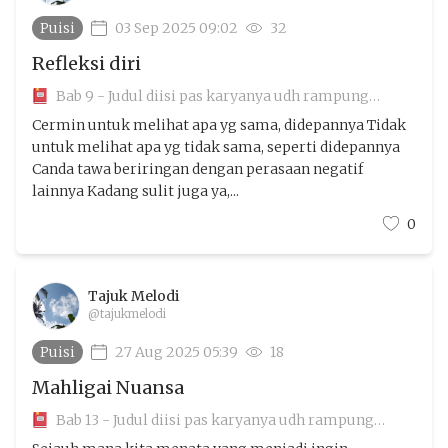
Puisi
03 Sep 2025 09:02
32
Refleksi diri
Bab 9 - Judul diisi pas karyanya udh rampung
aamiin
Cermin untuk melihat apa yg sama, didepannya Tidak
untuk melihat apa yg tidak sama, seperti didepannya
Canda tawa beriringan dengan perasaan negatif
lainnya Kadang sulit juga ya,...
0
Tajuk Melodi
@tajukmelodi
Puisi
27 Aug 2025 05:39
18
Mahligai Nuansa
Bab 13 - Judul diisi pas karyanya udh rampung
aamiin