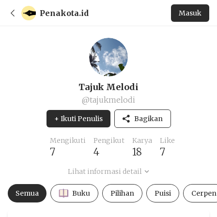
Penakota.id
Masuk
Tajuk Melodi
@tajukmelodi
+ Ikuti Penulis
Bagikan
Mengikuti
Pengikut
Karya
Like
7
4
18
7
Lihat informasi detail
Semua
Buku
Pilihan
Puisi
Cerpen