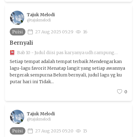
Tajuk Melodi
@tajukmelodi
Puisi
27 Aug 2025 05:29
16
Bernyali
Bab 10 - Judul diisi pas karyanya udh rampung
aamiin
Setiap tempat adalah tempat terbaik Mendengarkan
lagu-lagu favorit Menatap langit yang setiap awannya
bergerak sempurna Belum bernyali, judul lagu yg ku
putar hari ini Tidak...
0
Tajuk Melodi
@tajukmelodi
Puisi
27 Aug 2025 05:20
15