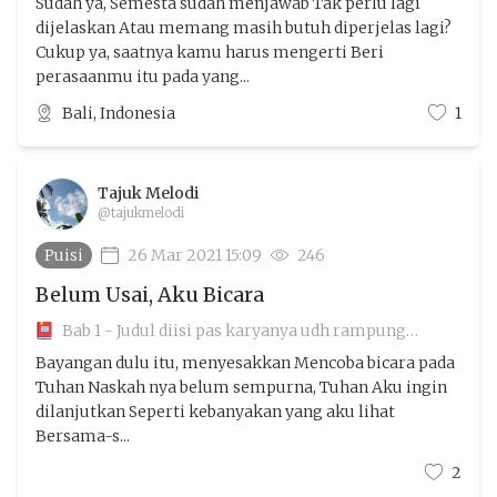
Sudah ya, Semesta sudah menjawab Tak perlu lagi
dijelaskan Atau memang masih butuh diperjelas lagi?
Cukup ya, saatnya kamu harus mengerti Beri
perasaanmu itu pada yang...
Bali, Indonesia
1
Tajuk Melodi
@tajukmelodi
Puisi
26 Mar 2021 15:09
246
Belum Usai, Aku Bicara
Bab 1 - Judul diisi pas karyanya udh rampung
aamiin
Bayangan dulu itu, menyesakkan Mencoba bicara pada
Tuhan Naskah nya belum sempurna, Tuhan Aku ingin
dilanjutkan Seperti kebanyakan yang aku lihat
Bersama-s...
2