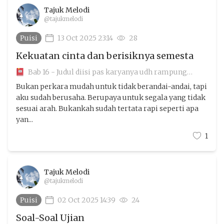
Tajuk Melodi
@tajukmelodi
Puisi
13 Oct 2025 23:14
28
Kekuatan cinta dan berisiknya semesta
Bab 16 - Judul diisi pas karyanya udh rampung
aamiin
Bukan perkara mudah untuk tidak berandai-andai, tapi
aku sudah berusaha. Berupaya untuk segala yang tidak
sesuai arah. Bukankah sudah tertata rapi seperti apa
yan...
1
Tajuk Melodi
@tajukmelodi
Puisi
02 Oct 2025 14:39
24
Soal-Soal Ujian