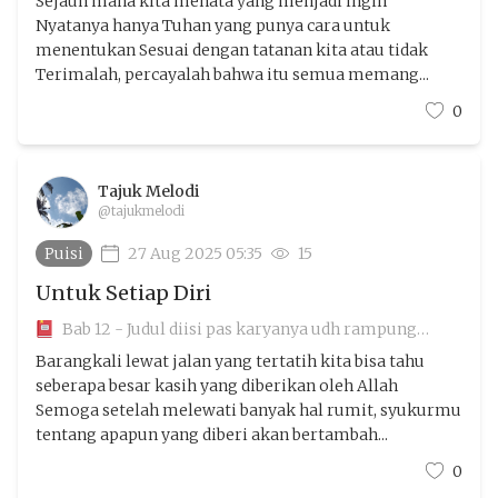
Sejauh mana kita menata yang menjadi ingin
Nyatanya hanya Tuhan yang punya cara untuk
menentukan Sesuai dengan tatanan kita atau tidak
Terimalah, percayalah bahwa itu semua memang...
0
Tajuk Melodi
@tajukmelodi
Puisi
27 Aug 2025 05:35
15
Untuk Setiap Diri
Bab 12 - Judul diisi pas karyanya udh rampung
aamiin
Barangkali lewat jalan yang tertatih kita bisa tahu
seberapa besar kasih yang diberikan oleh Allah
Semoga setelah melewati banyak hal rumit, syukurmu
tentang apapun yang diberi akan bertambah...
0