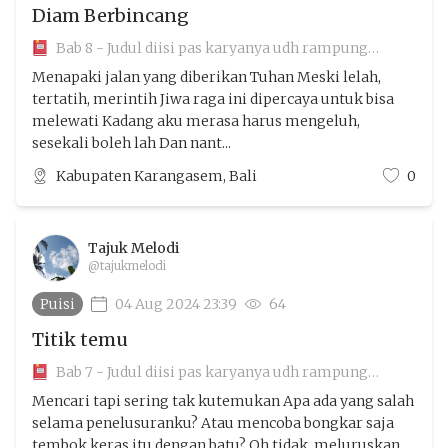
Diam Berbincang
Bab 8 - Judul diisi pas karyanya udh rampung
aamiin
Menapaki jalan yang diberikan Tuhan Meski lelah,
tertatih, merintih Jiwa raga ini dipercaya untuk bisa
melewati Kadang aku merasa harus mengeluh,
sesekali boleh lah Dan nant...
Kabupaten Karangasem, Bali
0
Tajuk Melodi
@tajukmelodi
Puisi
04 Aug 2024 23:39
64
Titik temu
Bab 7 - Judul diisi pas karyanya udh rampung
aamiin
Mencari tapi sering tak kutemukan Apa ada yang salah
selama penelusuranku? Atau mencoba bongkar saja
tembok keras itu dengan batu? Oh tidak, meluruskan