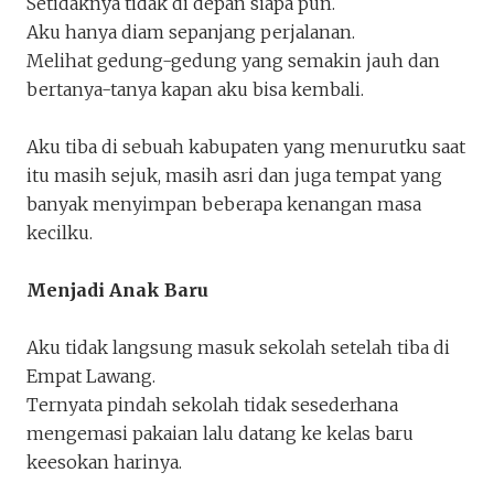
Setidaknya tidak di depan siapa pun.
Empat Lawang dan Kehidupan 
Aku hanya diam sepanjang perjalanan.
zagitaallifya
Melihat gedung-gedung yang semakin jauh dan
Penakota.id
bertanya-tanya kapan aku bisa kembali.
Aku tiba di sebuah kabupaten yang menurutku saat
itu masih sejuk, masih asri dan juga tempat yang
banyak menyimpan beberapa kenangan masa
kecilku.
Menjadi Anak Baru
Aku tidak langsung masuk sekolah setelah tiba di
Empat Lawang.
Ternyata pindah sekolah tidak sesederhana
mengemasi pakaian lalu datang ke kelas baru
keesokan harinya.