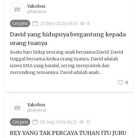
Yakobus
@Yakobrut
Cerpen
20 Nov 2024 03:33
8
David yang hidupnya bergantung kepada
orang tuanya
Suatu hari hidup seorang anak bernama David. David
tinggal bersama kedua orang tuanya. David adalah
siswa SMA yang bandal, sering menyontek dan
merundung temannya. David adalah anak...
0
Yakobus
@Yakobrut
Cerpen
02 Sep 2024 04:21
17
REY YANG TAK PERCAYA TUHAN ITU JURU