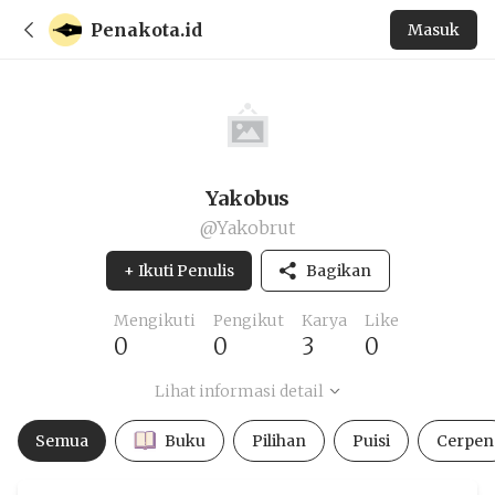
Penakota.id
Masuk
Yakobus
@Yakobrut
+ Ikuti Penulis
Bagikan
Mengikuti
Pengikut
Karya
Like
0
0
3
0
Lihat informasi detail
Semua
Buku
Pilihan
Puisi
Cerpen