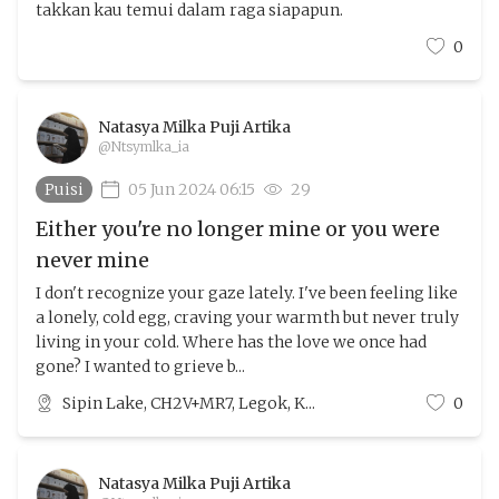
takkan kau temui dalam raga siapapun.
0
Natasya Milka Puji Artika
@Ntsymlka_ia
Puisi
05 Jun 2024 06:15
29
Either you're no longer mine or you were
never mine
I don't recognize your gaze lately. I've been feeling like
a lonely, cold egg, craving your warmth but never truly
living in your cold. Where has the love we once had
gone? I wanted to grieve b...
Sipin Lake, CH2V+MR7, Legok, K...
0
Natasya Milka Puji Artika