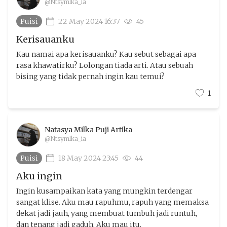
@Ntsymlka_ia
Puisi
22 May 2024 16:37
45
Kerisauanku
Kau namai apa kerisauanku? Kau sebut sebagai apa
rasa khawatirku? Lolongan tiada arti. Atau sebuah
bising yang tidak pernah ingin kau temui?
1
Natasya Milka Puji Artika
@Ntsymlka_ia
Puisi
18 May 2024 23:45
44
Aku ingin
Ingin kusampaikan kata yang mungkin terdengar
sangat klise. Aku mau rapuhmu, rapuh yang memaksa
dekat jadi jauh, yang membuat tumbuh jadi runtuh,
dan tenang jadi gaduh. Aku mau itu.