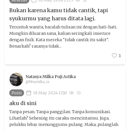
Resensi
01 May 2024 13:23
52
Bukan karena kamu tidak cantik, tapi
syukurmu yang harus ditata lagi.
Teruntuk wanita, bacalah tulisan ini dengan hati-hati.
Mungkin diluaran sana, kalian seringkali insecure
dengan fisik. Kata mereka "tidak cantik itu sakit".
Benarkah? rasanya tidak...
1
Natasya Milka Puji Artika
@Ntsymlka_ia
Puisi
01 May 2024 13:10
33
aku di sini
Tanpa pesan. Tanpa panggilan. Tanpa komunikasi.
Lihatlah? Sehening itu caraku mencintaimu. Juga,
pelukku lebar menunggumu pulang. Maka, pulanglah.