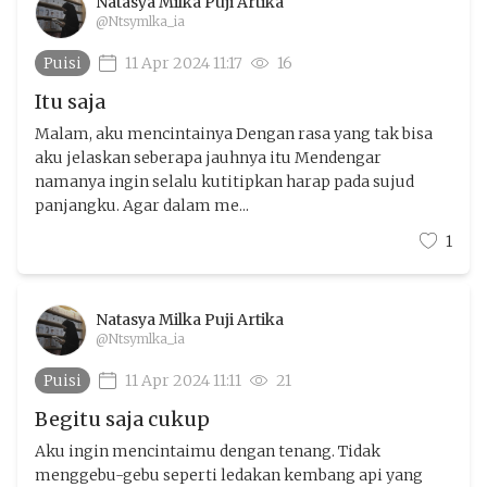
Natasya Milka Puji Artika
@Ntsymlka_ia
Puisi
11 Apr 2024 11:17
16
Itu saja
Malam, aku mencintainya Dengan rasa yang tak bisa
aku jelaskan seberapa jauhnya itu Mendengar
namanya ingin selalu kutitipkan harap pada sujud
panjangku. Agar dalam me...
1
Natasya Milka Puji Artika
@Ntsymlka_ia
Puisi
11 Apr 2024 11:11
21
Begitu saja cukup
Aku ingin mencintaimu dengan tenang. Tidak
menggebu-gebu seperti ledakan kembang api yang