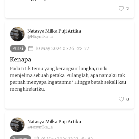
2
Natasya Milka Puji Artika
@Ntsymlka_ia
Puisi
10 May 2024 05:26
37
Kenapa
Pada titik temu yang berangsur langka, rindu
menjelma sebuah petaka. Pulanglah, apa namaku tak
pernah menyapa ingatanmu? Hingga betah sekali kau
menghindariku.
0
Natasya Milka Puji Artika
@Ntsymlka_ia