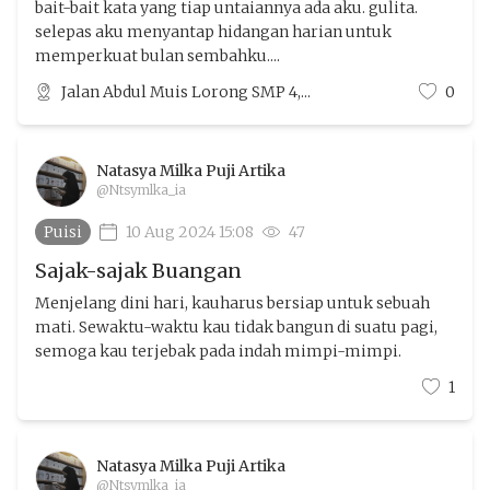
bait-bait kata yang tiap untaiannya ada aku. gulita.
selepas aku menyantap hidangan harian untuk
memperkuat bulan sembahku....
Jalan Abdul Muis Lorong SMP 4,...
0
Natasya Milka Puji Artika
@Ntsymlka_ia
Puisi
10 Aug 2024 15:08
47
Sajak-sajak Buangan
Menjelang dini hari, kauharus bersiap untuk sebuah
mati. Sewaktu-waktu kau tidak bangun di suatu pagi,
semoga kau terjebak pada indah mimpi-mimpi.
1
Natasya Milka Puji Artika
@Ntsymlka_ia