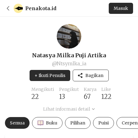
Penakota.id
Masuk
Natasya Milka Puji Artika
@Ntsymlka_ia
+ Ikuti Penulis
Bagikan
Mengikuti
Pengikut
Karya
Like
22
13
67
122
Lihat informasi detail
Semua
Buku
Pilihan
Puisi
Cerpen