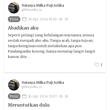
Natasya Milka Puji Artika
@Ntsymlka_ia
Puisi
18 Apr 2024 19:30
19
Abadikan aku
Seperti pelangi yang kehilangan warnanya, semua
seolah menjadi abu-abu. Tanpa arah, tanpa tujuan,
tanpa keinginan untuk melakukan apa pun.
Pandanganku kosong, hanya menatap langit-langit
kamar dite...
1
Natasya Milka Puji Artika
@Ntsymlka_ia
Puisi
16 Apr 2024 21:07
16
Meruntutkan dulu