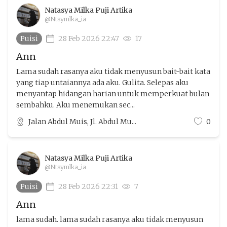
Natasya Milka Puji Artika
@Ntsymlka_ia
Puisi
28 Feb 2026 22:47
17
Ann
Lama sudah rasanya aku tidak menyusun bait-bait kata
yang tiap untaiannya ada aku. Gulita. Selepas aku
menyantap hidangan harian untuk memperkuat bulan
sembahku. Aku menemukan sec...
Jalan Abdul Muis, Jl. Abdul Mu...
0
Natasya Milka Puji Artika
@Ntsymlka_ia
Puisi
28 Feb 2026 22:31
7
Ann
lama sudah. lama sudah rasanya aku tidak menyusun