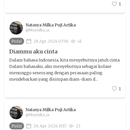
1
Natasya Milka Puji Artika
@Ntsymlka_ia
Puisi
28 Apr 2024 07:56
41
Diammu aku cinta
Dalam bahasa Indonesia, kita menyebutnya jatuh cinta.
Dalam bahasaku, aku menyebutnya sebagai kolase
menunggu seseorang dengan perasaan paling
mendebarkan yang disimpan diam-diam d...
1
Natasya Milka Puji Artika
@Ntsymlka_ia
Puisi
26 Apr 2024 15:17
23