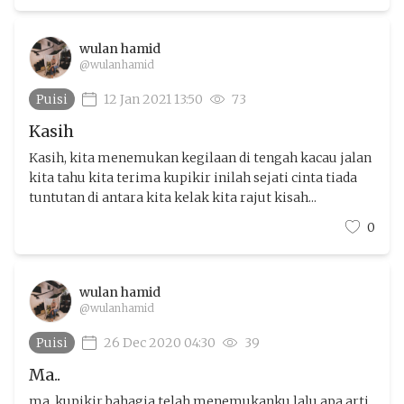
wulan hamid
@wulanhamid
Puisi
12 Jan 2021 13:50
73
Kasih
Kasih, kita menemukan kegilaan di tengah kacau jalan
kita tahu kita terima kupikir inilah sejati cinta tiada
tuntutan di antara kita kelak kita rajut kisah...
0
wulan hamid
@wulanhamid
Puisi
26 Dec 2020 04:30
39
Ma..
ma, kupikir bahagia telah menemukanku lalu apa arti