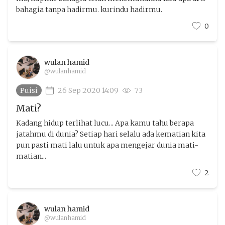
bahagia tanpa hadirmu. kurindu hadirmu.
0
wulan hamid
@wulanhamid
Puisi
26 Sep 2020 14:09
73
Mati?
Kadang hidup terlihat lucu... Apa kamu tahu berapa
jatahmu di dunia? Setiap hari selalu ada kematian kita
pun pasti mati lalu untuk apa mengejar dunia mati-
matian...
2
wulan hamid
@wulanhamid