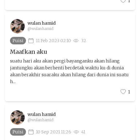
1
wulan hamid
@wulanhamid
Puisi
11 Feb 2023 02:10
32
Maafkan aku
suatu hari aku akan pergi bayanganku akan hilang
jantungku akan berhenti berdetak waktu ku di dunia
akan berakhir suaraku akan hilang dari dunia ini suatu
h...
1
wulan hamid
@wulanhamid
Puisi
10 Sep 2021 11:26
41