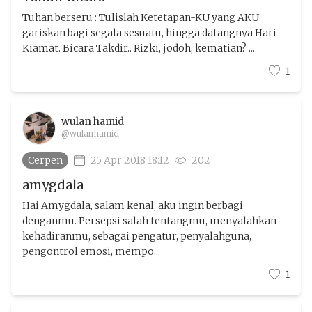
Tuhan berseru : Tulislah Ketetapan-KU yang AKU
gariskan bagi segala sesuatu, hingga datangnya Hari
Kiamat. Bicara Takdir.. Rizki, jodoh, kematian? ...
1
wulan hamid
@wulanhamid
Cerpen
25 Apr 2018 18:12
202
amygdala
Hai Amygdala, salam kenal, aku ingin berbagi
denganmu. Persepsi salah tentangmu, menyalahkan
kehadiranmu, sebagai pengatur, penyalahguna,
pengontrol emosi, mempo...
1