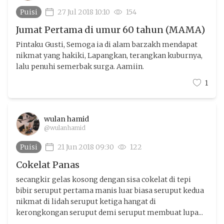
Puisi
27 Jul 2018 10:10
154
Jumat Pertama di umur 60 tahun (MAMA)
Pintaku Gusti, Semoga ia di alam barzakh mendapat
nikmat yang hakiki, Lapangkan, terangkan kuburnya,
lalu penuhi semerbak surga. Aamiin.
1
wulan hamid
@wulanhamid
Puisi
21 Jun 2018 09:30
122
Cokelat Panas
secangkir gelas kosong dengan sisa cokelat di tepi
bibir seruput pertama manis luar biasa seruput kedua
nikmat di lidah seruput ketiga hangat di
kerongkongan seruput demi seruput membuat lupa...