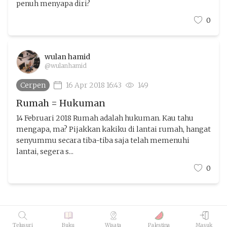
penuh menyapa diri?
0
wulan hamid
@wulanhamid
Cerpen
16 Apr 2018 16:43
149
Rumah = Hukuman
14 Februari 2018 Rumah adalah hukuman. Kau tahu
mengapa, ma? Pijakkan kakiku di lantai rumah, hangat
senyummu secara tiba-tiba saja telah memenuhi
lantai, segera s...
0
Telusuri
Buku
Wisata
Palestina
Masuk