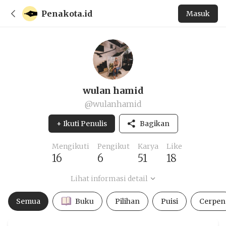
Penakota.id
Masuk
wulan hamid
@wulanhamid
+ Ikuti Penulis
Bagikan
Mengikuti
Pengikut
Karya
Like
16
6
51
18
Lihat informasi detail
Semua
Buku
Pilihan
Puisi
Cerpen