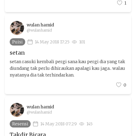
1
wulan hamid
@wulanhamid
Puisi
14 May 2018 17:25
101
setan
setan rasuki kembali pergi sana kau pergi dia yang tak
diundang tak perlu dihiraukan apalagi kau jaga.. walau
nyatanya dia tak terhindarkan.
0
wulan hamid
@wulanhamid
Resensi
14 May 2018 07:29
145
Takdir Bicara