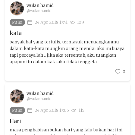
wulan hamid
@wulanhamid
Puisi
24 Apr 2018 17:41
109
kata
banyak hal yang tertulis, termasuk menuangkanmu
dalam kata-kata mungkin orang menilai aku ini buaya
tapi percaya lah .. jika aku tersentuh, aku tuangkan
apapun itu dalam kata aku tidak tenggela...
0
wulan hamid
@wulanhamid
Puisi
24 Apr 2018 17:05
115
Hari
masa penghabisan bukan hari yang lalu bukan hari ini