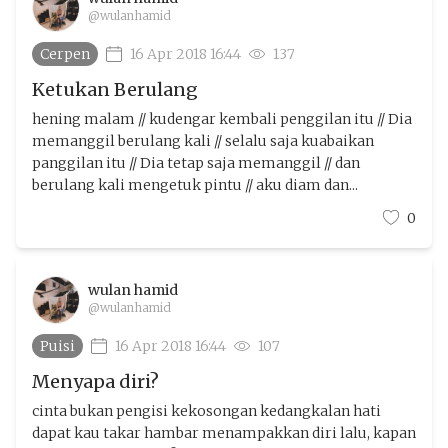
@wulanhamid
Cerpen
16 Apr 2018 16:44
137
Ketukan Berulang
hening malam // kudengar kembali penggilan itu // Dia
memanggil berulang kali // selalu saja kuabaikan
panggilan itu // Dia tetap saja memanggil // dan
berulang kali mengetuk pintu // aku diam dan...
0
wulan hamid
@wulanhamid
Puisi
16 Apr 2018 16:44
107
Menyapa diri?
cinta bukan pengisi kekosongan kedangkalan hati
dapat kau takar hambar menampakkan diri lalu, kapan